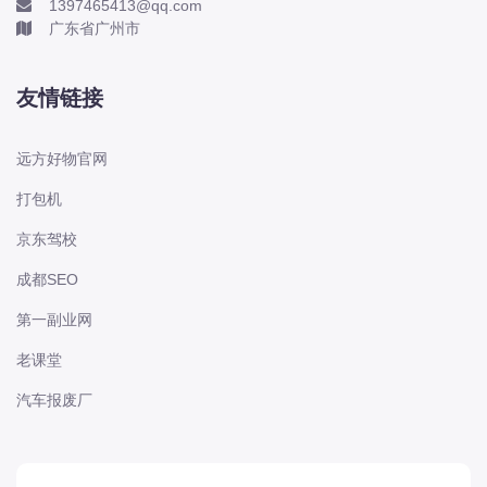
1397465413@qq.com
U6 大 7 大 7 MPV 纳 5 纳智捷 U5 EV
广东省广州市
原厂维修手册电路图资料、维修资料、
汽修资料库、正时资料、螺丝扭力、拆
友情链接
装步骤、故障码、针脚定义
2019-2026年哪吒系列N01 哪吒 GT 哪
远方好物官网
吒 L 哪吒 S 哪吒 U 哪吒 UPro 哪吒 V
打包机
哪吒 X原厂维修手册电路图资料、维修
资料、汽修资料库、正时资料、螺丝扭
京东驾校
力、拆装步骤、故障码、针脚
成都SEO
第一副业网
2004-2026年马自达系列马自达 EZ-6
马自达 MX-5 马自达 RX-8 马自达昂克
老课堂
赛拉 马自达星骋 马自达阿特兹原厂维
修手册电路图资料、维修资料、汽修资
汽车报废厂
料库、正时资料、螺丝扭力、拆装步
骤、