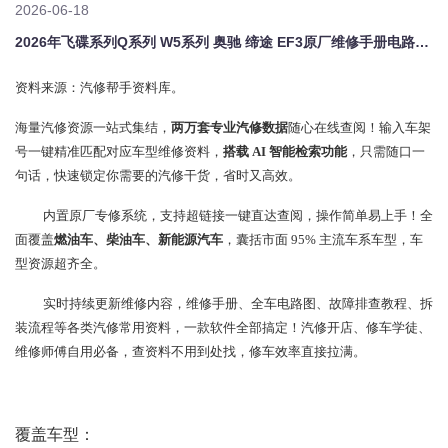
2026-06-18
2026年飞碟系列Q系列 W5系列 奥驰 缔途 EF3原厂维修手册电路图资料、维修资料、汽修资料库、正时资料、螺丝扭力、拆装步骤、故障码、针脚定义、保险盒图解、发动机大修资料、变速箱维修资料、底盘维修图纸、车身线路图、传感器线路图、数据流资料、线束走向图、继电器位置图、空调维修图纸、车身控制模块资料、发动机正时图解、大修装配数据、通病故障案例、新能源高压电路图、混动维修资料、悬挂维修资料、制动系统
资料来源：汽修帮手资料库。
海量汽修资源一站式集结，
两万套专业汽修数据
随心在线查阅！输入车架
号一键精准匹配对应车型维修资料，
搭载 AI 智能检索功能
，只需随口一
句话，快速锁定你需要的汽修干货，省时又高效。
内置原厂专修系统，支持超链接一键直达查阅，操作简单易上手！全
面覆盖
燃油车、柴油车、新能源汽车
，囊括市面 95% 主流车系车型，车
型资源超齐全。
实时持续更新维修内容，维修手册、全车电路图、故障排查教程、拆
装流程等各类汽修常用资料，一款软件全部搞定！汽修开店、修车学徒、
维修师傅自用必备，查资料不用到处找，修车效率直接拉满。
覆盖车型：