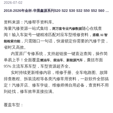
2026-07-02
2018-2026年金杯-华晨鑫源系列S20 S22 S30 S32 S50 S52 S60 S62 T20 T22 T20S T22S T50 T52原厂维修手册电路图资料、维修资料、汽修资料库、正时资料、螺丝扭力、拆装步骤、故障码、针脚定义、保险盒图解、发动机大修资料、变速箱维修资料、底盘维修图纸、车身线路图、传感器线路图、数据流资料、线束走向图、继电器位置图、空调维修图纸、车身控制模块资料
资料来源：汽修帮手资料库。
海量汽修资源一站式集结，
随心在线查
两万套专业汽修数据
阅！输入车架号一键精准匹配对应车型维修资料，
搭载
AI 智
，只需随口一句话，快速锁定你需要的汽修干货，
能检索功能
省时又高效。
内置原厂专修系统，支持超链接一键直达查阅，操作简
单易上手！全面覆盖
，囊括市面
燃油车、柴油车、新能源汽车
95% 主流车系车型，车型资源超齐全。
实时持续更新维修内容，维修手册、全车电路图、故障
排查教程、拆装流程等各类汽修常用资料，一款软件全部搞
定！汽修开店、修车学徒、维修师傅自用必备，查资料不用
到处找，修车效率直接拉满。
覆盖车型：