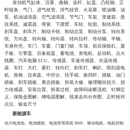
发动机气缸体、活塞、曲轴、连杆、缸盖、凸轮轴、正
时链条、气门、进气歧管、排气歧管、火花塞、喷油嘴、油
泵、机油滤清器、空气滤清器、节气门、车架、变速箱、悬
挂系统、减震器、弹簧、下摆臂、车轮、轮胎、制动系统、
刹车盘、刹车片、制动卡钳、制动总泵、制动分泵、转向系
统、方向盘、转向轴、转向器、转向拉杆、传动轴、半轴、
车身外壳、车门、车窗、门窗门锁、车顶、前后保险杠、翼
子板、引擎盖、后备箱盖、蓄电池、发电机、起动机、点火
线圈、汽车电脑
ECU、传感器、车速传感器、水温传感
器、车灯、大灯、雾灯、转向灯、刹车灯、喇叭、雨刮器电
机、座椅、仪表盘、中控台、扶手箱、换挡杆、踏板、油门
踏板、刹车踏板、离合踏板、拆装大修、修理螺丝扭力、扭
力传感器、安装位置、拆装过程、故障码诊断流程、针脚定
义、保险盒图解、继电器图解、线束走向分布图、正时校对
点位、钣金尺寸
新能源车
动力电池包、电池模组、电池管理系统
BMS、驱动电机、电机控制