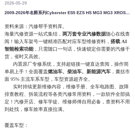
2026-05-29
2009-2026年名爵系列Cyberster ES5 EZS HS MG3 MG3 XROSS MG4 EV MG5 MG6 MG7原厂维修手册电路图资料、维修资料、汽修资料库、正时资料、螺丝扭力、拆装步骤、故障码、针脚定义、保险盒图解、发动机大修资料、变速箱维修资料、底盘维修图纸、车身线路图、传感器线路图、数据流资料、线束走向图、继电器位置图、空调维修图纸、车身控制模块资料、发动机正时图解、大
资料来源：汽修帮手资料库。
海量汽修资源一站式集结，
两万套专业汽修数据
随心在线查
阅！输入车架号一键精准匹配对应车型维修资料，
搭载
AI
智能检索功能
，只需随口一句话，快速锁定你需要的汽修干
货，省时又高效。
内置原厂专修系统，支持超链接一键直达查阅，操作简
单易上手！全面覆盖
燃油车、柴油车、新能源汽车
，囊括市
面
95% 主流车系车型，车型资源超齐全。
实时持续更新维修内容，维修手册、全车电路图、故障
排查教程、拆装流程等各类汽修常用资料，一款软件全部搞
定！汽修开店、修车学徒、维修师傅自用必备，查资料不用
到处找，修车效率直接拉满。
覆盖车型：