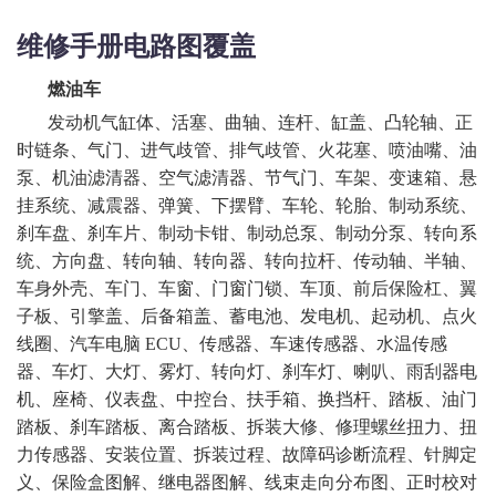
维修手册电路图覆盖
燃油车
发动机气缸体、活塞、曲轴、连杆、缸盖、凸轮轴、正
时链条、气门、进气歧管、排气歧管、火花塞、喷油嘴、油
泵、机油滤清器、空气滤清器、节气门、车架、变速箱、悬
挂系统、减震器、弹簧、下摆臂、车轮、轮胎、制动系统、
刹车盘、刹车片、制动卡钳、制动总泵、制动分泵、转向系
统、方向盘、转向轴、转向器、转向拉杆、传动轴、半轴、
车身外壳、车门、车窗、门窗门锁、车顶、前后保险杠、翼
子板、引擎盖、后备箱盖、蓄电池、发电机、起动机、点火
线圈、汽车电脑
ECU、传感器、车速传感器、水温传感
器、车灯、大灯、雾灯、转向灯、刹车灯、喇叭、雨刮器电
机、座椅、仪表盘、中控台、扶手箱、换挡杆、踏板、油门
踏板、刹车踏板、离合踏板、拆装大修、修理螺丝扭力、扭
力传感器、安装位置、拆装过程、故障码诊断流程、针脚定
义、保险盒图解、继电器图解、线束走向分布图、正时校对