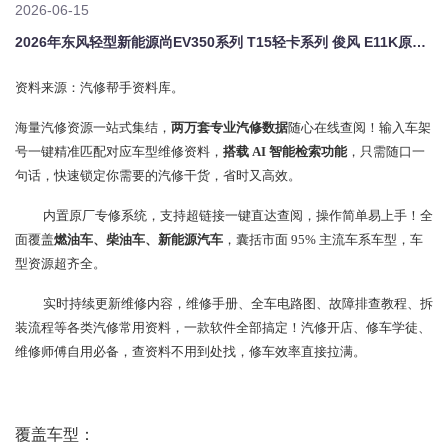
2026-06-15
2026年东风轻型新能源尚EV350系列 T15轻卡系列 俊风 E11K原厂维修手册电路图资料、维修资料、汽修资料库、正时资料、螺丝扭力、拆装步骤、故障码、针脚定义、保险盒图解、发动机大修资料、变速箱维修资料、底盘维修图纸、车身线路图、传感器线路图、数据流资料、线束走向图、继电器位置图、空调维修图纸、车身控制模块资料、发动机正时图解、大修装配数据、通病故障案例、新能源高压电路图、混动维修资料、悬挂
资料来源：汽修帮手资料库。
海量汽修资源一站式集结，
两万套专业汽修数据
随心在线查阅！输入车架
号一键精准匹配对应车型维修资料，
搭载 AI 智能检索功能
，只需随口一
句话，快速锁定你需要的汽修干货，省时又高效。
内置原厂专修系统，支持超链接一键直达查阅，操作简单易上手！全
面覆盖
燃油车、柴油车、新能源汽车
，囊括市面 95% 主流车系车型，车
型资源超齐全。
实时持续更新维修内容，维修手册、全车电路图、故障排查教程、拆
装流程等各类汽修常用资料，一款软件全部搞定！汽修开店、修车学徒、
维修师傅自用必备，查资料不用到处找，修车效率直接拉满。
覆盖车型：