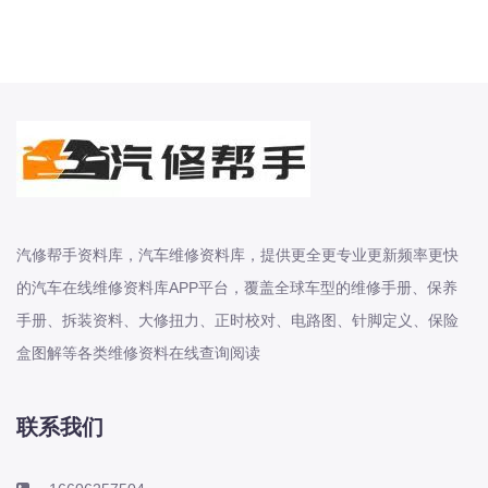
2023-2026年零跑系列C01 C01 增程
C10 C10 增程 C11 C11 增程 C16 C16
增程原厂维修手册电路图资料、维修资
料、汽修资料库、正时资料、螺丝扭
力、拆装步骤、故障码、针
2006-2026年雷诺系列卡缤 梅甘娜 科
雷傲 科雷嘉 科雷缤 纬度 风朗原厂维修
手册电路图资料、维修资料、汽修资料
汽修帮手资料库，汽车维修资料库，提供更全更专业更新频率更快
库、正时资料、螺丝扭力、拆装步骤、
的汽车在线维修资料库APP平台，覆盖全球车型的维修手册、保养
故障码、针脚定义、保险盒图解、发动
机大修资料、变
手册、拆装资料、大修扭力、正时校对、电路图、针脚定义、保险
盒图解等各类维修资料在线查询阅读
2006-2026年陆风系列X2 X5 X6 X7 X8
荣曜 逍遥 风华 风尚原厂维修手册电路
联系我们
图资料、维修资料、汽修资料库、正时
资料、螺丝扭力、拆装步骤、故障码、
针脚定义、保险盒图解、发动机大修资