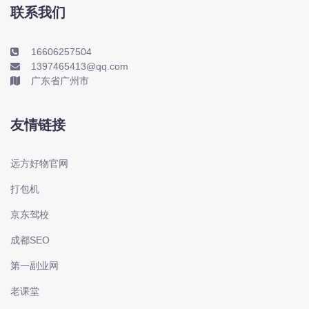
修手册电路图资料、维修资料、汽修资
联系我们
料库、正时资料、
16606257504
2026年奇瑞-瑞麒威麟系列威麟 H5
1397465413@qq.com
(H13) 瑞麒 G3 瑞麒 G5 (B21) 瑞麒 G6
广东省广州市
(B12) 瑞麒 M1 (S18) 瑞麒 M5 (S18C)
瑞麒 X1 (S18D) 瑞麒 X5
友情链接
2023-2026年启源系列A05 A06 A07
远方好物官网
Q05厂维修手册电路图资料、维修资
料、汽修资料库、正时资料、螺丝扭
打包机
力、拆装步骤、故障码、针脚定义、保
京东驾校
险盒图解、发动机大修资料、变速箱维
修资料、底盘维
成都SEO
第一副业网
2012-2026年启辰系列D50 R50 D60
老课堂
E30 M50V R30 T60 T70 T90 VX6 启
辰星原厂维修手册电路图资料、维修资