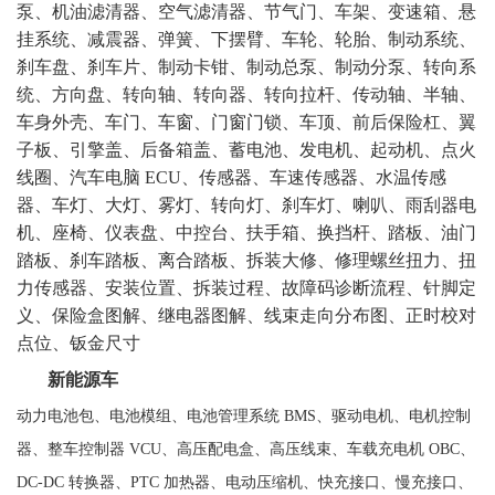
泵、机油滤清器、空气滤清器、节气门、车架、变速箱、悬
挂系统、减震器、弹簧、下摆臂、车轮、轮胎、制动系统、
刹车盘、刹车片、制动卡钳、制动总泵、制动分泵、转向系
统、方向盘、转向轴、转向器、转向拉杆、传动轴、半轴、
车身外壳、车门、车窗、门窗门锁、车顶、前后保险杠、翼
子板、引擎盖、后备箱盖、蓄电池、发电机、起动机、点火
线圈、汽车电脑
ECU、传感器、车速传感器、水温传感
器、车灯、大灯、雾灯、转向灯、刹车灯、喇叭、雨刮器电
机、座椅、仪表盘、中控台、扶手箱、换挡杆、踏板、油门
踏板、刹车踏板、离合踏板、拆装大修、修理螺丝扭力、扭
力传感器、安装位置、拆装过程、故障码诊断流程、针脚定
义、保险盒图解、继电器图解、线束走向分布图、正时校对
点位、钣金尺寸
新能源车
动力电池包、电池模组、电池管理系统
BMS、驱动电机、电机控制
器、整车控制器 VCU、高压配电盒、高压线束、车载充电机 OBC、
DC-DC 转换器、PTC 加热器、电动压缩机、快充接口、慢充接口、