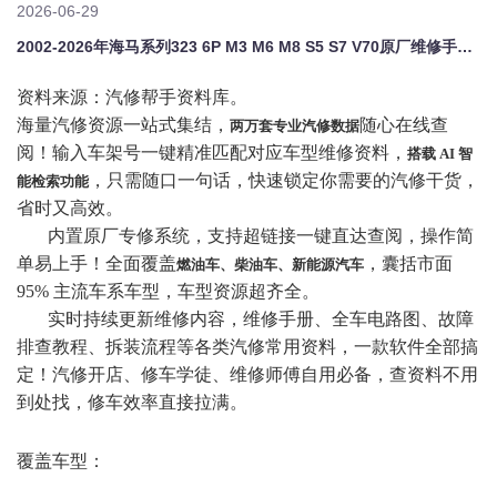
2026-06-29
2002-2026年海马系列323 6P M3 M6 M8 S5 S7 V70原厂维修手册电路图资料、维修资料、汽修资料库、正时资料、螺丝扭力、拆装步骤、故障码、针脚定义、保险盒图解、发动机大修资料、变速箱维修资料、底盘维修图纸、车身线路图、传感器线路图、数据流资料、线束走向图、继电器位置图、空调维修图纸、车身控制模块资料、发动机正时图解、大修装配数据、通病故障案例、新能源高压电路图、混动维修资料
资料来源：汽修帮手资料库。
海量汽修资源一站式集结，
随心在线查
两万套专业汽修数据
阅！输入车架号一键精准匹配对应车型维修资料，
搭载
AI 智
，只需随口一句话，快速锁定你需要的汽修干货，
能检索功能
省时又高效。
内置原厂专修系统，支持超链接一键直达查阅，操作简
单易上手！全面覆盖
，囊括市面
燃油车、柴油车、新能源汽车
95% 主流车系车型，车型资源超齐全。
实时持续更新维修内容，维修手册、全车电路图、故障
排查教程、拆装流程等各类汽修常用资料，一款软件全部搞
定！汽修开店、修车学徒、维修师傅自用必备，查资料不用
到处找，修车效率直接拉满。
覆盖车型：