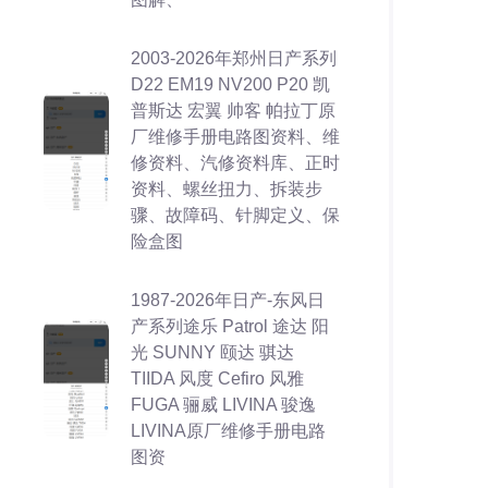
2003-2026年郑州日产系列
D22 EM19 NV200 P20 凯
普斯达 宏翼 帅客 帕拉丁原
厂维修手册电路图资料、维
修资料、汽修资料库、正时
资料、螺丝扭力、拆装步
骤、故障码、针脚定义、保
险盒图
1987-2026年日产-东风日
产系列途乐 Patrol 途达 阳
光 SUNNY 颐达 骐达
TIIDA 风度 Cefiro 风雅
FUGA 骊威 LIVINA 骏逸
LIVINA原厂维修手册电路
图资