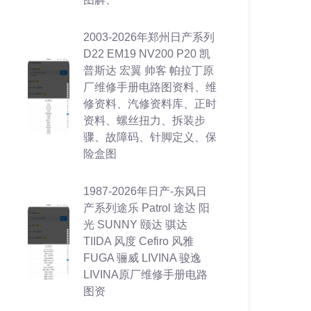
2003-2026年郑州日产系列
D22 EM19 NV200 P20 凯
普斯达 宏翼 帅客 帕拉丁原
厂维修手册电路图资料、维
修资料、汽修资料库、正时
资料、螺丝扭力、拆装步
骤、故障码、针脚定义、保
险盒图
1987-2026年日产-东风日
产系列途乐 Patrol 途达 阳
光 SUNNY 颐达 骐达
TIIDA 风度 Cefiro 风雅
FUGA 骊威 LIVINA 骏逸
LIVINA原厂维修手册电路
图资