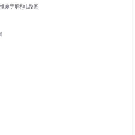
5G02维修手册和电路图
图