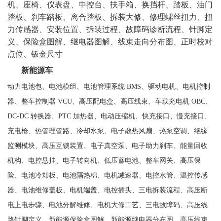
机、座椅、仪表盘、中控台、扶手箱、换挡杆、踏板、油门
踏板、刹车踏板、离合踏板、拆装大修、修理螺丝扭力、扭
力传感器、安装位置、拆装过程、故障码诊断流程、针脚定
义、保险盒图解、继电器图解、线束走向分布图、正时校对
点位、钣金尺寸
新能源车
动力电池包、电池模组、电池管理系统
BMS、驱动电机、电机控制
器、整车控制器 VCU、高压配电盒、高压线束、车载充电机 OBC、
DC-DC 转换器、PTC 加热器、电动压缩机、快充接口、慢充接口、
充电枪、热管理管路、冷却水泵、电子散热风扇、热泵空调、绝缘
监测模块、高压互锁装置、电子真空泵、电子助力刹车、能量回收
机构、电控悬挂、电子转向机、低压蓄电池、整车网关、高压保
险、电池冷却板、电池隔热棉、电机减速器、电控水管、温控传感
器、电池维修盖板、电机端盖、电控插头、三电拆装流程、高压断
电上电步骤、电池分解维修、电机大修工艺、三电故障码、高压线
路针脚定义、新能源保险盒图解、新能源继电器分布图、高压线束