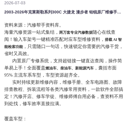
2026-07-03
2003-2026年克莱斯勒系列300C 大捷龙 漫步者 铂锐原厂维修手册电路图资料、维修资料、汽修资料库、正时资料、螺丝扭力、拆装步骤、故障码、针脚定义、保险盒图解、发动机大修资料、变速箱维修资料、底盘维修图纸、车身线路图、传感器线路图、数据流资料、线束走向图、继电器位置图、空调维修图纸、车身控制模块资料、发动机正时图解、大修装配数据、通病故障案例、新能源高压电路图、混动维修资料、悬挂维修资料
资料来源：汽修帮手资料库。
海量汽修资源一站式集结，
随心在线查
两万套专业汽修数据
阅！输入车架号一键精准匹配对应车型维修资料，
搭载
AI 智
，只需随口一句话，快速锁定你需要的汽修干货，
能检索功能
省时又高效。
内置原厂专修系统，支持超链接一键直达查阅，操作简
单易上手！全面覆盖
，囊括市面
燃油车、柴油车、新能源汽车
95% 主流车系车型，车型资源超齐全。
实时持续更新维修内容，维修手册、全车电路图、故障
排查教程、拆装流程等各类汽修常用资料，一款软件全部搞
定！汽修开店、修车学徒、维修师傅自用必备，查资料不用
到处找，修车效率直接拉满。
覆盖车型：