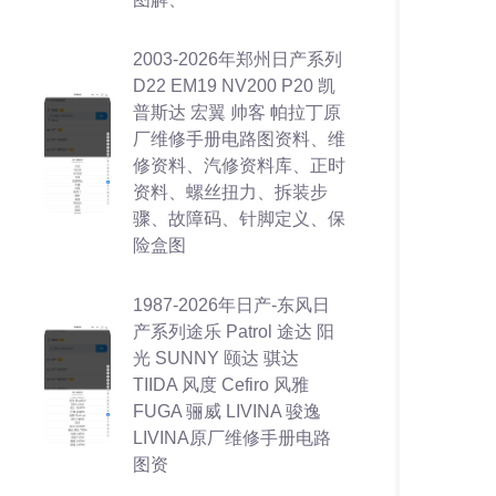
2003-2026年郑州日产系列
D22 EM19 NV200 P20 凯
普斯达 宏翼 帅客 帕拉丁原
厂维修手册电路图资料、维
修资料、汽修资料库、正时
资料、螺丝扭力、拆装步
骤、故障码、针脚定义、保
险盒图
1987-2026年日产-东风日
产系列途乐 Patrol 途达 阳
光 SUNNY 颐达 骐达
TIIDA 风度 Cefiro 风雅
FUGA 骊威 LIVINA 骏逸
LIVINA原厂维修手册电路
图资