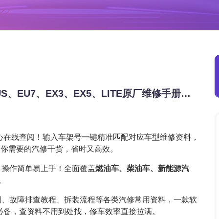
2017-2026年北汽-新能源EU5、EU5 PLUS、EU7、EX3、EX5、LITE原厂维修手册电路图资料、维修资料、汽修资料库、正时资料、螺丝扭力、拆装步骤、故障码、针脚定义、保险盒图解、发动机大修资料、变速箱维修资料、底盘维修图纸、车身线路图、传感器线路图、数据流资料、线束走向图、继电器位置图、空调维修图纸、车身控制模块资料、发动机正时图解、大修装配数据、通病故障案例、新能源高压电路图、
心在线查阅！输入车架号一键精准匹配对应车型维修资料，
定你需要的汽修干货，省时又高效。
，操作简单易上手！全面覆盖
燃油车、柴油车、新能源汽
。
图、故障排查教程、拆装流程等各类汽修常用资料，一款软
必备，查资料不用到处找，修车效率直接拉满。