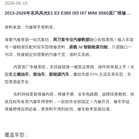
2026-06-15
2013-2026年东风风光E1 E3 E380 IX5 IX7 MINI S560原厂维修手册电路图资料、维修资料、汽修资料库、正时资料、螺丝扭力、拆装步骤、故障码、针脚定义、保险盒图解、发动机大修资料、变速箱维修资料、底盘维修图纸、车身线路图、传感器线路图、数据流资料、线束走向图、继电器位置图、空调维修图纸、车身控制模块资料、发动机正时图解、大修装配数据、通病故障案例、新能源高压电路图、混动维
资料来源：汽修帮手资料库。
海量汽修资源一站式集结，
两万套专业汽修数据
随心在线查阅！输入车架
号一键精准匹配对应车型维修资料，
搭载 AI 智能检索功能
，只需随口一
句话，快速锁定你需要的汽修干货，省时又高效。
内置原厂专修系统，支持超链接一键直达查阅，操作简单易上手！全
面覆盖
燃油车、柴油车、新能源汽车
，囊括市面 95% 主流车系车型，车
型资源超齐全。
实时持续更新维修内容，维修手册、全车电路图、故障排查教程、拆
装流程等各类汽修常用资料，一款软件全部搞定！汽修开店、修车学徒、
维修师傅自用必备，查资料不用到处找，修车效率直接拉满。
覆盖车型：