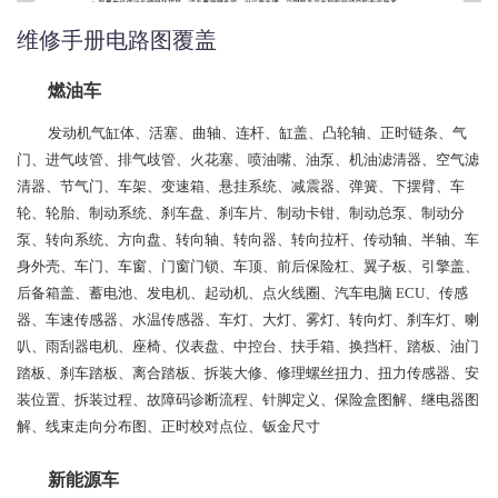
维修手册电路图覆盖
燃油车
发动机气缸体、活塞、曲轴、连杆、缸盖、凸轮轴、正时链条、气
门、进气歧管、排气歧管、火花塞、喷油嘴、油泵、机油滤清器、空气滤
清器、节气门、车架、变速箱、悬挂系统、减震器、弹簧、下摆臂、车
轮、轮胎、制动系统、刹车盘、刹车片、制动卡钳、制动总泵、制动分
泵、转向系统、方向盘、转向轴、转向器、转向拉杆、传动轴、半轴、车
身外壳、车门、车窗、门窗门锁、车顶、前后保险杠、翼子板、引擎盖、
后备箱盖、蓄电池、发电机、起动机、点火线圈、汽车电脑 ECU、传感
器、车速传感器、水温传感器、车灯、大灯、雾灯、转向灯、刹车灯、喇
叭、雨刮器电机、座椅、仪表盘、中控台、扶手箱、换挡杆、踏板、油门
踏板、刹车踏板、离合踏板、拆装大修、修理螺丝扭力、扭力传感器、安
装位置、拆装过程、故障码诊断流程、针脚定义、保险盒图解、继电器图
解、线束走向分布图、正时校对点位、钣金尺寸
新能源车