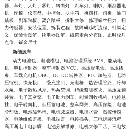
器、车灯、大灯、雾灯、转向灯、刹车灯、喇叭、雨刮器电
机、座椅、仪表盘、中控台、扶手箱、换挡杆、踏板、油门
踏板、刹车踏板、离合踏板、拆装大修、修理螺丝扭力、扭
力传感器、安装位置、拆装过程、故障码诊断流程、针脚定
义、保险盒图解、继电器图解、线束走向分布图、正时校对
点位、钣金尺寸
新能源车
动力电池包、电池模组、电池管理系统
BMS、驱动电
机、电机控制器、整车控制器 VCU、高压配电盒、高压线
束、车载充电机 OBC、DC-DC 转换器、PTC 加热器、电动
压缩机、快充接口、慢充接口、充电枪、热管理管路、冷却
水泵、电子散热风扇、热泵空调、绝缘监测模块、高压互锁
装置、电子真空泵、电子助力刹车、能量回收机构、电控悬
挂、电子转向机、低压蓄电池、整车网关、高压保险、电池
冷却板、电池隔热棉、电机减速器、电控水管、温控传感
器、电池维修盖板、电机端盖、电控插头、三电拆装流程、
高压断电上电步骤、电池分解维修、电机大修工艺、三电故