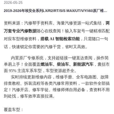
2026-05-25
2019-2026年埃安全系列LX/R2/RT/S/S MAX/UT/V/Y/i60原厂维修手册电路图资料、维修资料、汽修资料库、正时资料、螺丝扭力、拆装步骤、故障码、针脚定义、保险盒图解、发动机大修资料、变速箱维修资料、底盘维修图纸、车身线路图、传感器线路图、数据流资料、线束走向图、继电器位置图、空调维修图纸、车身控制模块资料、发动机正时图解、大修装配数据、通病故障案例、新能源高压电路图、混动维
资料来源：汽修帮手资料库。
海量汽修资源一站式集结，
两
万套专业汽修数据
随心在线查阅！输入车架号一键精准匹配
对应车型维修资料，
搭载
AI 智能检索功能
，只需随口一句
话，快速锁定你需要的汽修干货，省时又高效。
内置原厂专修系统，支持超链接一键直达查阅，操作简
单易上手！全面覆盖
燃油车、柴油车、新能源汽车
，囊括市
面
95% 主流车系车型，车型资源超齐全。
实时持续更新维修内容，维修手册、全车电路图、故障
排查教程、拆装流程等各类汽修常用资料，一款软件全部搞
定！汽修开店、修车学徒、维修师傅自用必备，查资料不用
到处找，修车效率直接拉满。
覆盖车型：