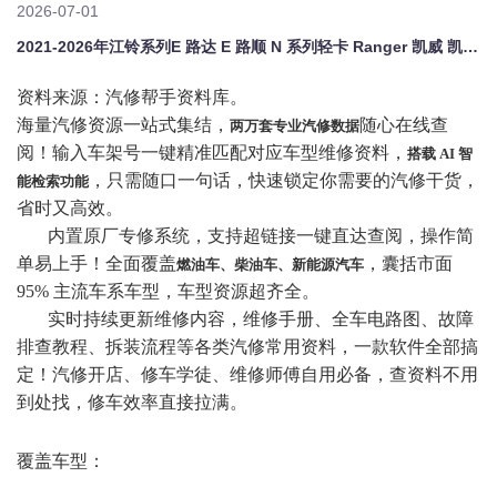
2026-07-01
2021-2026年江铃系列E 路达 E 路顺 N 系列轻卡 Ranger 凯威 凯运 凯锐 / 凯运 域虎 大道原厂维修手册电路图资料、维修资料、汽修资料库、正时资料、螺丝扭力、拆装步骤、故障码、针脚定义、保险盒图解、发动机大修资料、变速箱维修资料、底盘维修图纸、车身线路图、传感器线路图、数据流资料、线束走向图、继电器位置图、空调维修图纸、车身控制模块资料、发动机正时图解、大修装配数据、通病故障
资料来源：汽修帮手资料库。
海量汽修资源一站式集结，
随心在线查
两万套专业汽修数据
阅！输入车架号一键精准匹配对应车型维修资料，
搭载
AI 智
，只需随口一句话，快速锁定你需要的汽修干货，
能检索功能
省时又高效。
内置原厂专修系统，支持超链接一键直达查阅，操作简
单易上手！全面覆盖
，囊括市面
燃油车、柴油车、新能源汽车
95% 主流车系车型，车型资源超齐全。
实时持续更新维修内容，维修手册、全车电路图、故障
排查教程、拆装流程等各类汽修常用资料，一款软件全部搞
定！汽修开店、修车学徒、维修师傅自用必备，查资料不用
到处找，修车效率直接拉满。
覆盖车型：