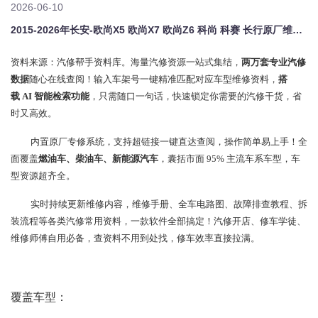
2026-06-10
2015-2026年长安-欧尚X5 欧尚X7 欧尚Z6 科尚 科赛 长行原厂维修手册电路图资料、维修资料、汽修资料库、正时资料、螺丝扭力、拆装步骤、故障码、针脚定义、保险盒图解、发动机大修资料、变速箱维修资料、底盘维修图纸、车身线路图、传感器线路图、数据流资料、线束走向图、继电器位置图、空调维修图纸、车身控制模块资料、发动机正时图解、大修装配数据、通病故障案例、新能源高压电路图、混动维修资料、悬挂
资料来源：汽修帮手资料库。海量汽修资源一站式集结，
两万套专业汽修
数据
随心在线查阅！输入车架号一键精准匹配对应车型维修资料，
搭
载 AI 智能检索功能
，只需随口一句话，快速锁定你需要的汽修干货，省
时又高效。
内置原厂专修系统，支持超链接一键直达查阅，操作简单易上手！全
面覆盖
燃油车、柴油车、新能源汽车
，囊括市面 95% 主流车系车型，车
型资源超齐全。
实时持续更新维修内容，维修手册、全车电路图、故障排查教程、拆
装流程等各类汽修常用资料，一款软件全部搞定！汽修开店、修车学徒、
维修师傅自用必备，查资料不用到处找，修车效率直接拉满。
覆盖车型：