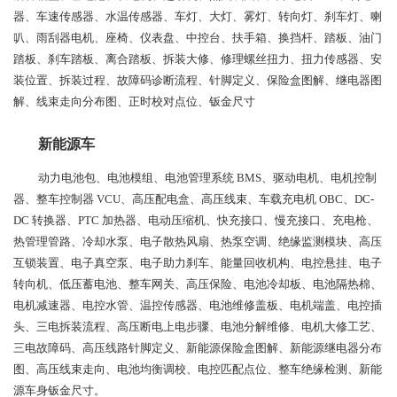
器、车速传感器、水温传感器、车灯、大灯、雾灯、转向灯、刹车灯、喇
叭、雨刮器电机、座椅、仪表盘、中控台、扶手箱、换挡杆、踏板、油门
踏板、刹车踏板、离合踏板、拆装大修、修理螺丝扭力、扭力传感器、安
装位置、拆装过程、故障码诊断流程、针脚定义、保险盒图解、继电器图
解、线束走向分布图、正时校对点位、钣金尺寸
新能源车
动力电池包、电池模组、电池管理系统 BMS、驱动电机、电机控制
器、整车控制器 VCU、高压配电盒、高压线束、车载充电机 OBC、DC-
DC 转换器、PTC 加热器、电动压缩机、快充接口、慢充接口、充电枪、
热管理管路、冷却水泵、电子散热风扇、热泵空调、绝缘监测模块、高压
互锁装置、电子真空泵、电子助力刹车、能量回收机构、电控悬挂、电子
转向机、低压蓄电池、整车网关、高压保险、电池冷却板、电池隔热棉、
电机减速器、电控水管、温控传感器、电池维修盖板、电机端盖、电控插
头、三电拆装流程、高压断电上电步骤、电池分解维修、电机大修工艺、
三电故障码、高压线路针脚定义、新能源保险盒图解、新能源继电器分布
图、高压线束走向、电池均衡调校、电控匹配点位、整车绝缘检测、新能
源车身钣金尺寸。