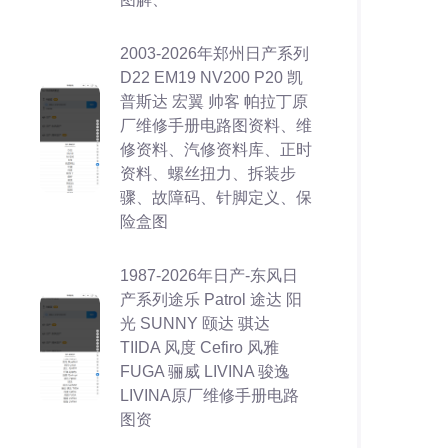
2003-2026年郑州日产系列
D22 EM19 NV200 P20 凯
普斯达 宏翼 帅客 帕拉丁原
厂维修手册电路图资料、维
修资料、汽修资料库、正时
资料、螺丝扭力、拆装步
骤、故障码、针脚定义、保
险盒图
1987-2026年日产-东风日
产系列途乐 Patrol 途达 阳
光 SUNNY 颐达 骐达
TIIDA 风度 Cefiro 风雅
FUGA 骊威 LIVINA 骏逸
LIVINA原厂维修手册电路
图资