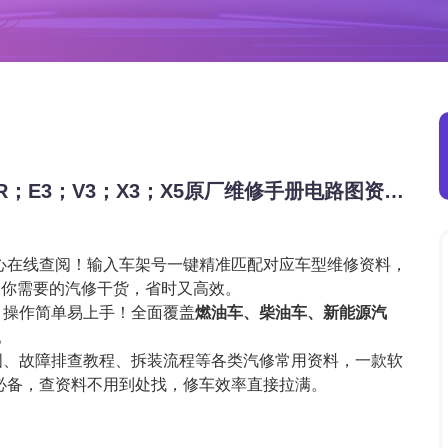
2014-2026年凯翼系列C3；C3 C3R；C3R；E3；V3；X3；X5原厂维修手册电路图资料、维修资料、汽修资料库、正时资料、螺丝扭力、拆装步骤、故障码、针脚定义、保险盒图解、发动机大修资料、变速箱维修资料、底盘维修图纸、车身线路图、传感器线路图、数据流资料、线束走向图、继电器位置图、空调维修图纸、车身控制模块资料、发动机正时图解、大修装配数据、通病故障案例、新能源高压电路图、混动维修资料
心在线查阅！输入车架号一键精准匹配对应车型维修资料，
定你需要的汽修干货，省时又高效。
，操作简单易上手！全面覆盖
燃油车、柴油车、新能源汽
。
图、故障排查教程、拆装流程等各类汽修常用资料，一款软
必备，查资料不用到处找，修车效率直接拉满。