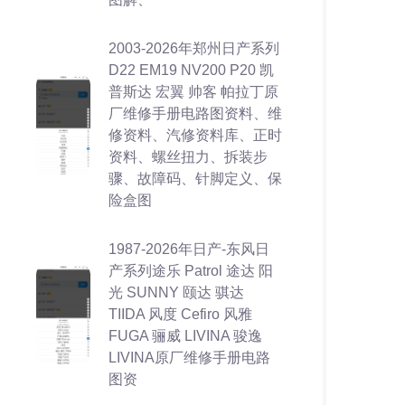
2003-2026年郑州日产系列
D22 EM19 NV200 P20 凯
普斯达 宏翼 帅客 帕拉丁原
厂维修手册电路图资料、维
修资料、汽修资料库、正时
资料、螺丝扭力、拆装步
骤、故障码、针脚定义、保
险盒图
1987-2026年日产-东风日
产系列途乐 Patrol 途达 阳
光 SUNNY 颐达 骐达
TIIDA 风度 Cefiro 风雅
FUGA 骊威 LIVINA 骏逸
LIVINA原厂维修手册电路
图资