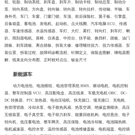
轮、轮胎、制动系统、刹车盘、刹车片、制动卡钳、制动总泵、制动分
泵、转向系统、方向盘、转向轴、转向器、转向拉杆、传动轴、半轴、车
身外壳、车门、车窗、门窗门锁、车顶、前后保险杠、翼子板、引擎盖、
后备箱盖、蓄电池、发电机、起动机、点火线圈、汽车电脑 ECU、传感
器、车速传感器、水温传感器、车灯、大灯、雾灯、转向灯、刹车灯、喇
叭、雨刮器电机、座椅、仪表盘、中控台、扶手箱、换挡杆、踏板、油门
踏板、刹车踏板、离合踏板、拆装大修、修理螺丝扭力、扭力传感器、安
装位置、拆装过程、故障码诊断流程、针脚定义、保险盒图解、继电器图
解、线束走向分布图、正时校对点位、钣金尺寸
新能源车
动力电池包、电池模组、电池管理系统 BMS、驱动电机、电机控制
器、整车控制器 VCU、高压配电盒、高压线束、车载充电机 OBC、DC-
DC 转换器、PTC 加热器、电动压缩机、快充接口、慢充接口、充电枪、
热管理管路、冷却水泵、电子散热风扇、热泵空调、绝缘监测模块、高压
互锁装置、电子真空泵、电子助力刹车、能量回收机构、电控悬挂、电子
转向机、低压蓄电池、整车网关、高压保险、电池冷却板、电池隔热棉、
电机减速器、电控水管、温控传感器、电池维修盖板、电机端盖、电控插