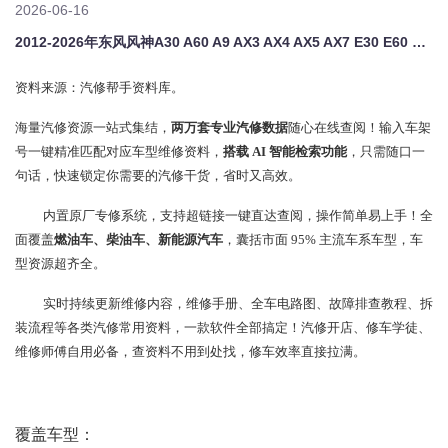
2026-06-16
2012-2026年东风风神A30 A60 A9 AX3 AX4 AX5 AX7 E30 E60 E70原厂维修手册电路图资料、维修资料、汽修资料库、正时资料、螺丝扭力、拆装步骤、故障码、针脚定义、保险盒图解、发动机大修资料、变速箱维修资料、底盘维修图纸、车身线路图、传感器线路图、数据流资料、线束走向图、继电器位置图、空调维修图纸、车身控制模块资料、发动机正时图解、大修装配数据、通病故障案例、新能
资料来源：汽修帮手资料库。
海量汽修资源一站式集结，
两万套专业汽修数据
随心在线查阅！输入车架
号一键精准匹配对应车型维修资料，
搭载 AI 智能检索功能
，只需随口一
句话，快速锁定你需要的汽修干货，省时又高效。
内置原厂专修系统，支持超链接一键直达查阅，操作简单易上手！全
面覆盖
燃油车、柴油车、新能源汽车
，囊括市面 95% 主流车系车型，车
型资源超齐全。
实时持续更新维修内容，维修手册、全车电路图、故障排查教程、拆
装流程等各类汽修常用资料，一款软件全部搞定！汽修开店、修车学徒、
维修师傅自用必备，查资料不用到处找，修车效率直接拉满。
覆盖车型：