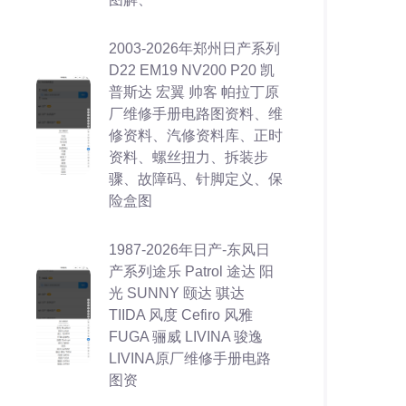
2003-2026年郑州日产系列
D22 EM19 NV200 P20 凯
普斯达 宏翼 帅客 帕拉丁原
厂维修手册电路图资料、维
修资料、汽修资料库、正时
资料、螺丝扭力、拆装步
骤、故障码、针脚定义、保
险盒图
1987-2026年日产-东风日
产系列途乐 Patrol 途达 阳
光 SUNNY 颐达 骐达
TIIDA 风度 Cefiro 风雅
FUGA 骊威 LIVINA 骏逸
LIVINA原厂维修手册电路
图资