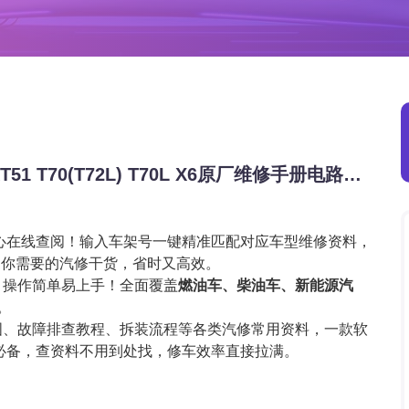
2015-2026年开瑞系列K50 K50EV K60 KT51 T70(T72L) T70L X6原厂维修手册电路图资料、维修资料、汽修资料库、正时资料、螺丝扭力、拆装步骤、故障码、针脚定义、保险盒图解、发动机大修资料、变速箱维修资料、底盘维修图纸、车身线路图、传感器线路图、数据流资料、线束走向图、继电器位置图、空调维修图纸、车身控制模块资料、发动机正时图解、大修装配数据、通病故障案例
心在线查阅！输入车架号一键精准匹配对应车型维修资料，
定你需要的汽修干货，省时又高效。
，操作简单易上手！全面覆盖
燃油车、柴油车、新能源汽
。
图、故障排查教程、拆装流程等各类汽修常用资料，一款软
必备，查资料不用到处找，修车效率直接拉满。