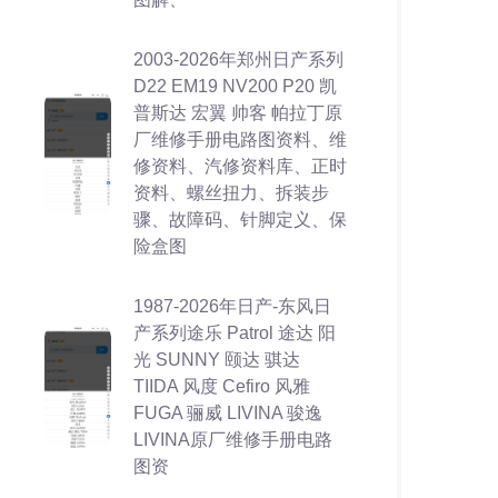
2003-2026年郑州日产系列
D22 EM19 NV200 P20 凯
普斯达 宏翼 帅客 帕拉丁原
厂维修手册电路图资料、维
修资料、汽修资料库、正时
资料、螺丝扭力、拆装步
骤、故障码、针脚定义、保
险盒图
1987-2026年日产-东风日
产系列途乐 Patrol 途达 阳
光 SUNNY 颐达 骐达
TIIDA 风度 Cefiro 风雅
FUGA 骊威 LIVINA 骏逸
LIVINA原厂维修手册电路
图资