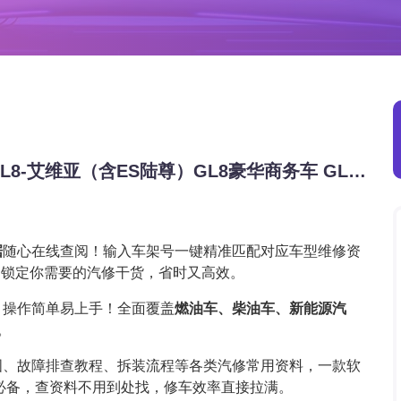
2011-2026年别克系列E4 E5 GL6 GL8 GL8-艾维亚（含ES陆尊）GL8豪华商务车 GL8陆尊 世纪 凯越 君威原厂维修手册电路图资料、维修资料、汽修资料库、正时资料、螺丝扭力、拆装步骤、故障码、针脚定义、保险盒图解、发动机大修资料、变速箱维修资料、底盘维修图纸、车身线路图、传感器线路图、数据流资料、线束走向图、继电器位置图、空调维修图纸、车身控制模块资料、发动机正时图解、大修装
据
随心在线查阅！输入车架号一键精准匹配对应车型维修资
速锁定你需要的汽修干货，省时又高效。
，操作简单易上手！全面覆盖
燃油车、柴油车、新能源汽
。
图、故障排查教程、拆装流程等各类汽修常用资料，一款软
必备，查资料不用到处找，修车效率直接拉满。