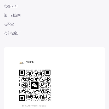
成都SEO
第一副业网
老课堂
汽车报废厂