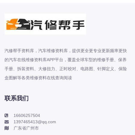
C10 C10 增程 C11 C11 增程 C16 C16
增程原厂维修手册电路图资料、维修资
料、汽修资料库、正时资料、螺丝扭
力、拆装步骤、故障码、针
2006-2026年雷诺系列卡缤 梅甘娜 科
雷傲 科雷嘉 科雷缤 纬度 风朗原厂维修
汽修帮手资料库，汽车维修资料库，提供更全更专业更新频率更快
手册电路图资料、维修资料、汽修资料
的汽车在线维修资料库APP平台，覆盖全球车型的维修手册、保养
库、正时资料、螺丝扭力、拆装步骤、
手册、拆装资料、大修扭力、正时校对、电路图、针脚定义、保险
故障码、针脚定义、保险盒图解、发动
盒图解等各类维修资料在线查询阅读
机大修资料、变
2006-2026年陆风系列X2 X5 X6 X7 X8
联系我们
荣曜 逍遥 风华 风尚原厂维修手册电路
图资料、维修资料、汽修资料库、正时
16606257504
资料、螺丝扭力、拆装步骤、故障码、
1397465413@qq.com
针脚定义、保险盒图解、发动机大修资
广东省广州市
料