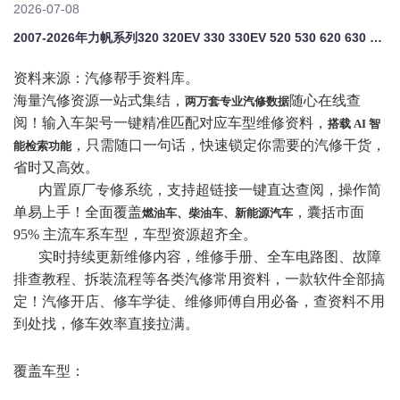
2026-07-08
2007-2026年力帆系列320 320EV 330 330EV 520 530 620 630 650 650EV原厂维修手册电路图资料、维修资料、汽修资料库、正时资料、螺丝扭力、拆装步骤、故障码、针脚定义、保险盒图解、发动机大修资料、变速箱维修资料、底盘维修图纸、车身线路图、传感器线路图、数据流资料、线束走向图、继电器位置图、空调维修图纸、车身控制模块资料、发动机正时图解、大修装配数据
资料来源：汽修帮手资料库。
海量汽修资源一站式集结，
随心在线查
两万套专业汽修数据
阅！输入车架号一键精准匹配对应车型维修资料，
搭载
AI 智
，只需随口一句话，快速锁定你需要的汽修干货，
能检索功能
省时又高效。
内置原厂专修系统，支持超链接一键直达查阅，操作简
单易上手！全面覆盖
，囊括市面
燃油车、柴油车、新能源汽车
95% 主流车系车型，车型资源超齐全。
实时持续更新维修内容，维修手册、全车电路图、故障
排查教程、拆装流程等各类汽修常用资料，一款软件全部搞
定！汽修开店、修车学徒、维修师傅自用必备，查资料不用
到处找，修车效率直接拉满。
覆盖车型：